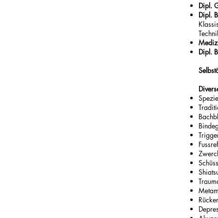
Dipl. 
Dipl. 
Klassi
Techni
Mediz
Dipl. 
Selbst
Diver
Spezie
Tradit
Bachbl
Binde
Trigge
Fussr
Zwerch
Schüss
Shiats
Traum
Metam
Rücken
Depres