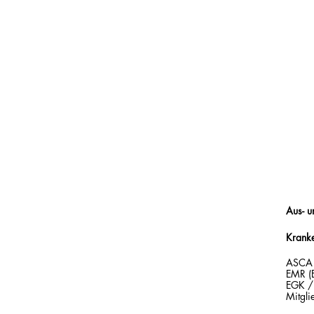
Aus- u
Kranke
ASCA (
EMR (E
EGK / 
Mitgli