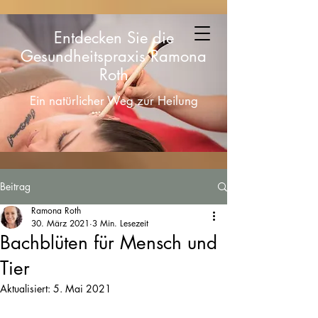
Entdecken Sie die
Gesundheitspraxis Ramona
Roth
Ein natürlicher Weg zur Heilung
Beitrag
Ramona Roth
30. März 2021
3 Min. Lesezeit
Bachblüten für Mensch und
Tier
Aktualisiert:
5. Mai 2021